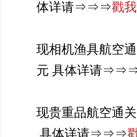
体详请
⇒
⇒
⇒
戳我
现
相机渔具航空通关1
元
具体详请
⇒
⇒
现贵重品
航空通关1
具体详请
⇒
⇒
⇒