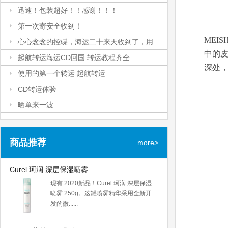
转运速度妥妥的，而且打包的很稳
感谢！速度太快了而且完全没税。。
迅速！包装超好！！感谢！！！
妥...
天啊，速度太快了而且完全没税。。
迅速！包装超好！！感谢！！！
第一次寄安全收到！
直接就投递了。。太感谢
好迅速！天啊，不敢相信就用了9
MEI
啦。。！！！...
第一次寄安全收到！
心心念念的控碟，海运二十来天收到了，用
天。。10号发出的，19号早上就收到
中的皮
第一次寄还担心包裹会有损坏！结果
了。。包装得超级......
心心念念的控碟，海运二十来天收到了，用的还
的还是起航转运
起航转运海运CD回国 转运教程齐全
非常完好的收到了！从寄出到收到刚
深处
心心念念的控碟，海运二十来天收到
是起航转运
好十天，还包......
起航转运海运CD回国 转运教程齐全
使用的第一个转运 起航转运
了，用的还是起航转运，毕竟合箱免
起航转运海运CD回国，这次大概花了
费，外箱免费......
使用的第一个转运 起航转运
CD转运体验
一个月，转运教程齐全，操作简单，
今天刚收的包裹，包装点赞，包的很
运费九折，合......
CD转运体验
晒单来一波
严实，起航的转运教程简单易懂，海
起航转运海运CD回国二十天到手，转
运速度也不错......
晒单来一波
运教程齐全，操作简单，有什么问题
起航转运的优点，免费包膜，封箱之
问客服也有及......
商品推荐
前还可以补重，积分当运费用，实惠
more>
多多，淘宝买......
Curel 珂润 深层保湿喷雾
现有 2020新品！Curel 珂润 深层保湿
喷雾 250g。这罐喷雾精华采用全新开
发的微......