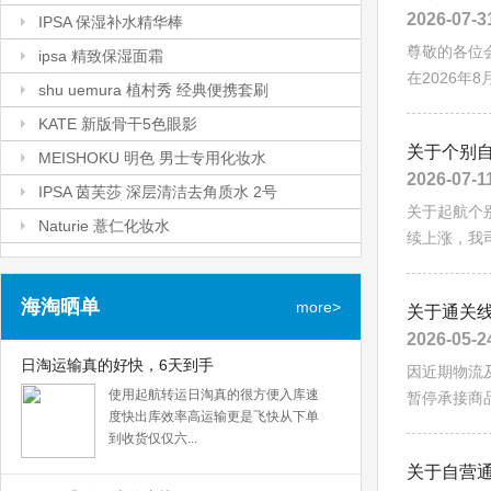
现有VISEE蕾丝四色眼影PK3优惠热
2026-07-3
IPSA 流金岁月水
IPSA 保湿补水精华棒
卖。无论贵妇还是开架都挂起了这阵
现有 IPSA 流金岁月水200ml优惠热
尊敬的各位
微醺的酒红色系...
IPSA 保湿补水精华棒
ipsa 精致保湿面霜
卖。IPSA流金岁月水令肌肤柔软，水
在2026年
现有 补妆神器: IPSA 保湿补水精华棒
润的化妆水。...
ipsa 精致保湿面霜
shu uemura 植村秀 经典便携套刷
妆容一秒服帖。IPSA的保湿精华能量
现有 ipsa 精致保湿面霜50g优惠热
棒。神...
shu uemura 植村秀 经典便携套刷
KATE 新版骨干5色眼影
卖。ipsa的流金水一直是大家所熟知
现有 shu uemura 植村秀经典便携套
关于个别
的，他家的三...
KATE 新版骨干5色眼影
MEISHOKU 明色 男士专用化妆水
刷优惠热卖。植村秀经典便携套刷4件
2026-07-1
现有 KATE 新版骨干5色眼影 BR-3 3g
套，该套...
MEISHOKU 明色 男士专用化妆水
IPSA 茵芙莎 深层清洁去角质水 2号
优惠热卖。Kate的彩妆一直受到大家
关于起航个
现有 MEISHOKU 明色男士专用化妆
的喜爱...
IPSA 茵芙莎 深层清洁去角质水 2号
Naturie 薏仁化妆水
水90ml 。MEISHOKU 明色男士专用
续上涨，我司将
现有 IPSA 茵芙莎深层清洁去角质水2
化妆水，适用...
Naturie 薏仁化妆水
号。IPSA 茵芙莎深层清洁去角质水2
现有 Naturie 薏仁化妆水500ml 。
号，适合...
海淘晒单
Naturie 日本薏仁化妆水，蕴含丰富的
more>
关于通关
维他命B1...
2026-05-2
日淘运输真的好快，6天到手
因近期物流
使用起航转运日淘真的很方便入库速
暂停承接商品
度快出库效率高运输更是飞快从下单
到收货仅仅六...
关于自营